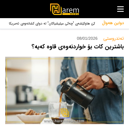
دواین هەواڵ
کێ هاوکێشەی "چەکی میلیشیاکان" لە دوای کشانەوەی ئەمریکا
یەکلایی دەکاتەوە
تەندروستی‌
08/01/2026
باشترین کات بۆ خواردنەوەی قاوە کەیە؟