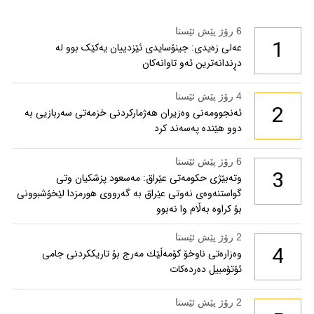
6 رۆژ پێش ئێستا
1
عەلی زەیدی: جینۆسایدی ئێزدییان یەکێک بوو لە
دڕندانەترین ئەو تاوانەکان
4 رۆژ پێش ئێستا
2
ئەنجوومەنی وەزیران هەژمارکردنی خزمەتی سەربازیی بە
دوو هێندە پەسەند کرد
6 رۆژ پێش ئێستا
3
وتەبێژی حکومەتی عێراق: مەسعود پزشكیان وتی
گواستنەوەی نەوتی عێراق بە گەرووی هورمزدا لێخۆشبوونی
بۆ كراوە بەڵام وا نەبوو
2 رۆژ پێش ئێستا
4
وەزارەتی ناوخۆ كۆمەڵێك مەرج بۆ تاریككردنی جامی
ئۆتۆمبیل دەردەكات
2 رۆژ پێش ئێستا