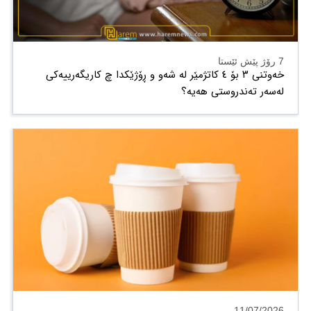
7 رۆژ پێش ئێستا
خەوتنی ٣ بۆ ٤ کاتژمێر لە شەو و ڕۆژێکدا چ کاریگەرییەکی
لەسەر تەندروستی هەیە؟
11/07/2026