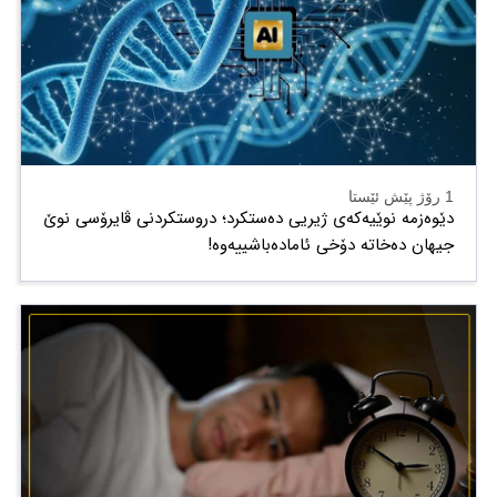
1 رۆژ پێش ئێستا
دێوەزمە نوێیەکەی ژیریی دەستکرد؛ دروستکردنی ڤایرۆسی نوێ
جیهان دەخاتە دۆخی ئامادەباشییەوە!