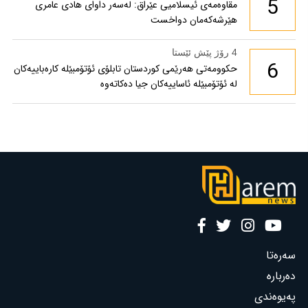
5
مقاوەمەی ئیسلامیی عێراق: لەسەر داوای هادی عامری
هێرشەکەمان دواخست
4 رۆژ پێش ئێستا
6
حکوومەتی هەرێمی کوردستان تابلۆی ئۆتۆمبێلە کارەباییەکان
لە ئۆتۆمبێلە ئاساییەکان جیا دەکاتەوە
سەرەتا
دەربارە
پەیوەندی