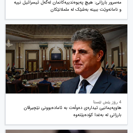
مەسرور بارزانی: هیچ پەیوەندییەکانمان لەگەڵ ئیسرائیل نییە
و نامانەوێت ببینە بەشێک لە ململانێکان
4 رۆژ پێش ئێستا
هاوپەیمانیی ئیدارەی دەوڵەت بە ئامادەبوونی نێچیرڤان
بارزانی لە بەغدا کۆدەبێتەوە