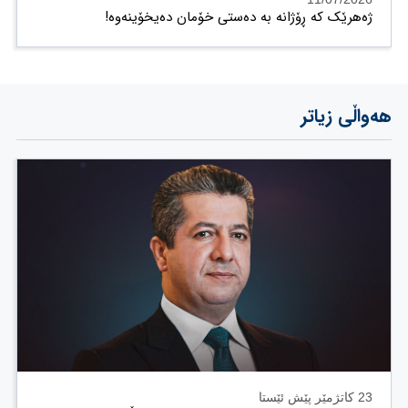
ژەهرێک کە ڕۆژانە بە دەستی خۆمان دەیخۆینەوە!
هەواڵی زیاتر
23 کاتژمێر پێش ئێستا