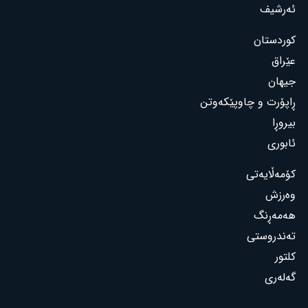
ئەرشیف
کوردستان
عێراق
جیهان
ڕاپۆرت و چاوپێکەوتن
بیروڕا
ئابوری
کۆمەڵایەتی
وەرزش
هەمەڕنگ
تەندروستی
کلتور
گەلەری