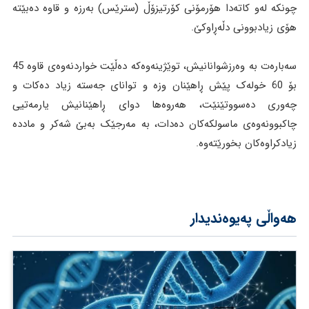
چونکە لەو کاتەدا هۆرمۆنی کۆرتیزۆڵ (سترێس) بەرزە و قاوە دەبێتە
هۆی زیادبوونی دڵەڕاوکێ.
سەبارەت بە وەرزشوانانیش، توێژینەوەکە دەڵێت خواردنەوەی قاوە 45
بۆ 60 خولەک پێش ڕاهێنان وزە و توانای جەستە زیاد دەکات و
چەوری دەسووتێنێت، هەروەها دوای ڕاهێنانیش یارمەتیی
چاکبوونەوەی ماسولکەکان دەدات، بە مەرجێک بەبێ شەکر و ماددە
زیادکراوەکان بخورێتەوە.
هەواڵی پەیوەندیدار