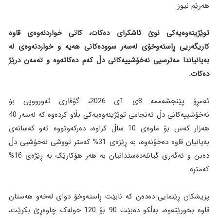
هەرێم نیوز
توێژینەوەیەکی نوێ ئاشکرای دەکات، کاتی خواردنەوەی قاوە
کاریگەریی ڕاستەوخۆی لەسەر سوودەکانی هەیە و خواردنەوەی لە
بەیانیاندا مەترسیی نەخۆشییەکانی دڵ کەم دەکاتەوە و تەمەن درێژ
دەکات.
ئەمڕۆ پێنجشەممە 8ی 1ی 2026، گۆڤاری ئەورووپی بۆ
نەخۆشییەکانی دڵ ئەنجامی توێژینەوەیەکی بڵاو کردەوە کە لەسەر 40
هەزار کەس بۆ ماوەی 10 ساڵ کراوە، دەرکەوتووە ئەو کەسانەی
بەیانیان قاوە دەخۆنەوە، بە ڕێژەی 31% کەمتر تووشی نەخۆشیی دڵ
دەبن و ئەگەری گیانلەدەستدانیان بە هەر هۆکارێک بە ڕێژەی 16%
کەمترە.
پزیشکان ڕێنمایی دەدەن کە نابێت ڕاستەوخۆ دوای لەخەو هەستان
قاوە بخورێتەوە، بەڵکو دەبێت 90 بۆ 120 خولەک چاوەڕێ بکرێت،