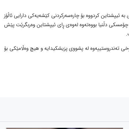
بە ئیپشتاین کردووە بۆ چارەسەرکردنی کێشەیەکی دارایی ئاڵۆز
 چۆمسکی دڵنیا بووەتەوە لەوەی ڕای ئیپشتاین وەربگرێت پێش
.
لە ئێستادا بەهۆی دۆخی تەندروستییەوە لە پشووی پزیشکیدایە و هیچ وەڵامێکی بۆ