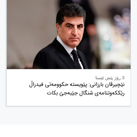
3 رۆژ پێش ئێستا
نێچیرڤان بارزانی: پێویستە حکوومەتی فیدراڵ
رێککەوتنامەی شنگال جێبەجێ بکات