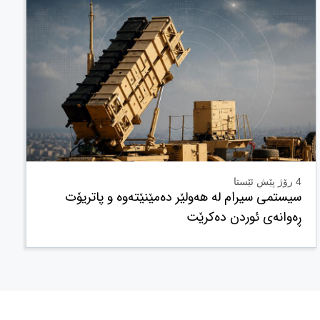
4 رۆژ پێش ئێستا
سیستمی سیرام لە هەولێر دەمێنێتەوە و پاتریۆت
ڕەوانەی ئوردن دەکرێت