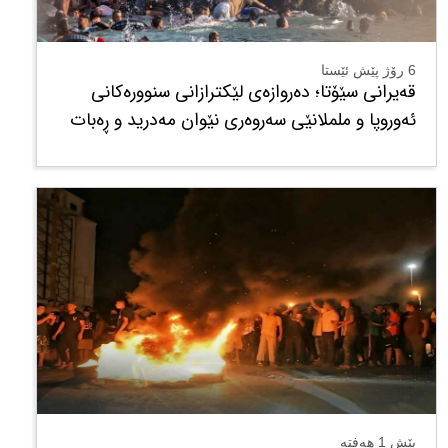
6 رۆژ پێش ئێستا
قەیرانی سێۆتا؛ دەروازەی لێکترازانی سنوورەکانی
ئەوروپا و ململانێی سەروەری نێوان مەدرید و ڕەبات
پێش 1 هەفتە