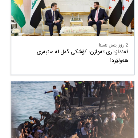
2 رۆژ پێش ئێستا
ئەندازیاری تەوازن؛ کۆشکی گەل لە سێبەری
هەولێردا