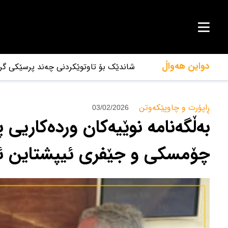
دواین هەواڵ
شاندێک بۆ تاوتوێکردنی چەند پرسێکی گر
ڕاپۆرت و چاوپێکەوتن‌
03/02/2026
بەڵگەنامە نوێیەکان وردەکاریی 
چۆمسکی و جێفری ئیپشتاین ئا