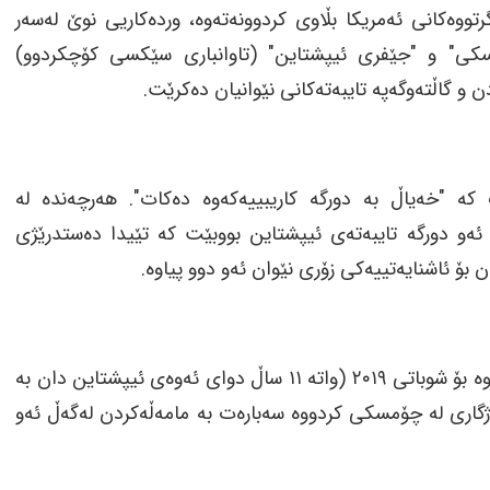
رتووەکانی ئەمریکا بڵاوی کردوونەتەوە، وردەکاریی نوێ لەسەر
مسکی" و "جێفری ئیپشتاین" (تاوانباری سێکسی کۆچکردوو)
ن و گاڵتەوگەپە تایبەتەکانی نێوانیان دەکرێت.
ە "خەیاڵ بە دورگە کاریبییەکەوە دەکات". هەرچەندە لە
ئەو دورگە تایبەتەی ئیپشتاین بووبێت کە تێیدا دەستدرێژی
ن بۆ ئاشنایەتییەکی زۆری نێوان ئەو دوو پیاوە.
یەکێک لە مەترسیدارترین بەشەکانی بەڵگەنامەکان دەگەڕێتەوە بۆ شوباتی ٢٠١٩ (واتە ١١ ساڵ دوای ئەوەی ئیپشتاین دان بە
ۆژگاری لە چۆمسکی کردووە سەبارەت بە مامەڵەکردن لەگەڵ ئەو