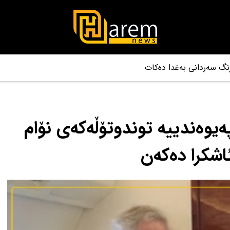
نگ سەردانی بەغدا دەکات
پەیوەندییە توندوتۆڵەکەی نۆام
شکرا دەکەن