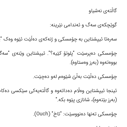
گاڵتەی نەشیاو
گوێچکەی سەگ و ئەندامی نێرینە:
سەرەتا ئیپشتاین بە چۆمسکی و ژنەکەی دەڵێت ئێوە وەک "پل
چۆمسکی دەپرسێت "پلوتۆ کێیە؟". ئیپشتاین وێنەی "سەگی
بووەتەوە (بەرز وەستاوە).
چۆمسکی دەڵێت بەڵێ شێوەم لەو دەچێت.
ئینجا ئیپشتاین وەڵام دەداتەوە و گاڵتەیەکی سێکسی دەک
(بەرز بێتەوە)، شانازی پێوە بکە."
چۆمسکی تەنها دەنووسێت: "ئاخ" (Ouch).