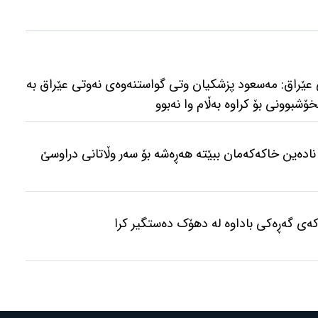
عێراق: مەسعود پزشكیان وتی گواستنەوەی نەوتی عێراق بە
ۆشبوونی بۆ كراوە بەڵام وا نەبوو
نادەین خاکەکەمان ببێتە هەڕەشە بۆ سەر وڵاتانی دراوسێ
کەی گەڕەکی باداوە لە دهۆک دەستگیر کرا