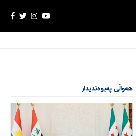
هەواڵی پەیوەندیدار