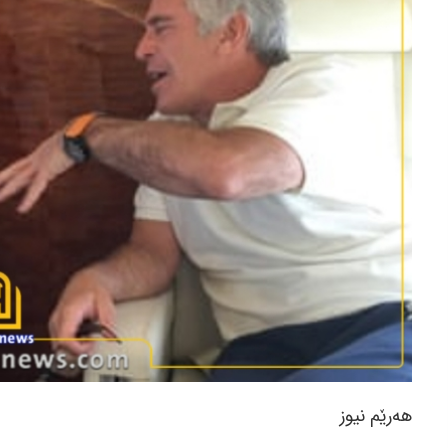
هەرێم نیوز