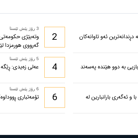
3 رۆژ پێش ئێستا
2
دڕندانەترین ئەو تاوانەکان
وتەبێژی حکومەتی 
گەرووی هورمزدا لێخ
5 رۆژ پێش ئێستا
4
ازیی بە دوو هێندە پەسەند
عەلی زەیدی: ڕێگە 
6 رۆژ پێش ئێستا
6
 و ئەگەری بارانبارین لە
تۆمەتباری ڕووداوە