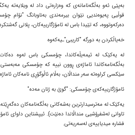
بەپێی ئەو بەڵگەنامانەی کە وەزارەتی داد لە ویلایەتە یەکگ
قوڵیی پەیوەندیی نێوان بیرمەندی بەناوبانگ "نۆام چۆ
دەرکەوتووە، کە تێیدا باس لە ئامۆژگارییەکان، پلانی گەشتکرد
خەیاڵکردن بە دورگە "کاریبی"ـیەکەوە
لە یەکێک لە ئیمەیڵەکاندا، چۆمسکی باس لەوە دەکات ک
بەڵگەنامەکاندا ئاماژەی ڕوون نییە کە چۆمسکی مەبەستی 
سێکسی کراوەتە سەر منداڵان، بەڵام ئاڵوگۆڕی نامەکان ئاماژە
ئامۆژگارییەکەی چۆمسکی: "گوێ بە ژنان مەدە"
تاوانی لەشفرۆشیی منداڵاندا دەنێت). ئیپشتاین داوای ئام
فشارە میدیاییەی لەسەریەتی.