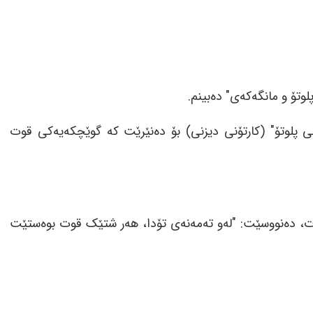
وتۆ و مانگەکەی" دەبینم.
 پلوتۆ" (کارتۆنی دیزنی) بۆ دەنێرێت کە گوێچکەیەکی قوت
ات، دەنووسێت: "لەو تەمەنەی تۆدا، هەر شتێک قوت بوەستێت