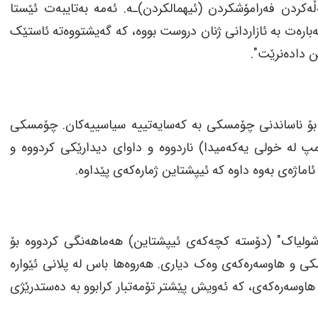
ەکردن فەرامۆشکردن (ئیهمالکردن)ـە. ئەمە بەتایبەت ئێستا
بارەت بە ئازاردانی ژنان دروست بووە، کە گەیشتووەتە ئاستێک
ن دادەنرێت".
بۆ ناساندنی چۆمسکی بە کەسایەتییە سیاسییەکان. چۆمسکی
مپ لە خولی یەکەمیدا) ناردووە و داوای دیدارێکی کردووە و
ماژەی بەوە داوە کە ئیپشتاین ژمارەکەی پێداوە.
ینا شولیاک" (دۆستە کچەکەی ئیپشتاین) هەماهەنگی کردووە بۆ
نینی بۆماوەیی" (DNA tests) بۆ چۆمسکی و هاوسەرەکەی وەک دیاری. هەروەها باس لە پلانی ئێوارە
هاوسەرەکەی، کە ئەویش پێشتر تۆمەتبار کرابوو بە دەستدرێژی