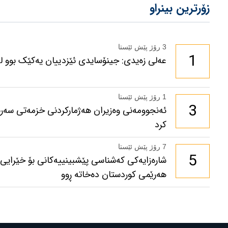
زۆرترین بینراو
3 رۆژ پێش ئێستا
1
عەلی زەیدی: جینۆسایدی ئێزدییان یەکێک بوو لە 
1 رۆژ پێش ئێستا
3
ئەنجوومەنی وەزیران هەژمارکردنی خزمەتی سەرب
کرد
7 رۆژ پێش ئێستا
5
شارەزایەکی کەشناسی پێشبینییەکانی بۆ خێرایی با
هەرێمی کوردستان دەخاتە ڕوو