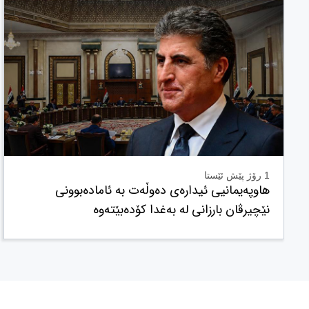
1 رۆژ پێش ئێستا
هاوپەیمانیی ئیدارەی دەوڵەت بە ئامادەبوونی
نێچیرڤان بارزانی لە بەغدا کۆدەبێتەوە