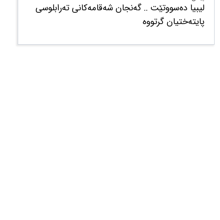
لیبیا دەسووتێت .. گەنجان شەقامەکانی تەرابلوسی
پایتەختیان گرتووە