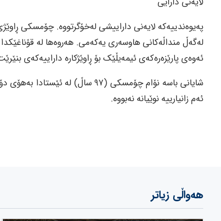
لایەنی دارایی
پەیوەندییەکە لایەنی داراییشی لەخۆگرتووە. چۆمسکی ڕاوێژی 
لەگەڵ منداڵەکانی هاوسەری یەکەمی. هەروەها لە قۆناغێکدا
ئەوەی پارێزەرەکەی ئیمەیڵێک بۆ ڕاوێژکارە داراییەکەی بنێرێت
شایانی باسە نۆام چۆمسکی (٩٧ ساڵ) 
ئەم زانیارییە نوێیانە نەبووە.
هەواڵی زیاتر