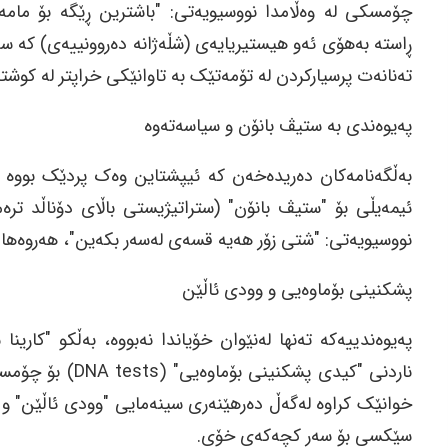
چۆمسکی لە وەڵامدا نووسیویەتی: "باشترین ڕێگە بۆ مامەڵ
ڕاستە بەهۆی ئەو هیستیریایەی (شڵەژانە دەروونییەی) کە سە
تەنانەت پرسیارکردن لە تۆمەتێک بە تاوانێکی خراپتر لە کوشت
پەیوەندی بە ستیڤ بانۆن و سیاسەتەوە
بەڵگەنامەکان دەریدەخەن کە ئیپشتاین وەک پردێک بووە 
ئیمەیڵی بۆ "ستیڤ بانۆن" (ستراتیژیستی باڵای دۆناڵد ترە
نووسیویەتی: "شتی زۆر هەیە قسەی لەسەر بکەین"، هەروەها ئا
پشکنینی بۆماوەیی و وودی ئاڵێن
پەیوەندییەکە تەنها لەنێوان خۆیاندا نەبووە، بەڵکو "کار
ناردنی "کیدی پشک
خوانێک کراوە لەگەڵ دەرھێنەری سینەمایی "وودی ئاڵێن" و 
سێکسی بۆ سەر کچەکەی خۆی.